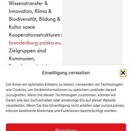
Wissenstransfer &
Innovation, Klima &
Biodiversität, Bildung &
Kultur sowie
Kooperationsstrukturen
interreg-
brandenburg-polska.eu
.
Zielgruppen sind
Kommunen,
Forschungseinrichtungen,
Einwilligung verwalten
NGOs und KMU, die
gemeinsam an
Um Ihnen ein optimales Erlebnis zu bieten, verwenden wir Technologien
Lösungen für
wie Cookies, um Geräteinformationen zu speichern und/oder darauf
zuzugreifen. Wenn Sie diesen Technologien zustimmen, können wir
gemeinsame
Daten wie das Surfverhalten oder eindeutige IDs auf dieser Website
Herausforderungen
verarbeiten. Wenn Sie Ihre Einwillligung nicht erteilen oder zurückziehen,
können bestimmte Merkmale und Funktionen beeinträchtigt werden.
arbeiten
Akzeptieren