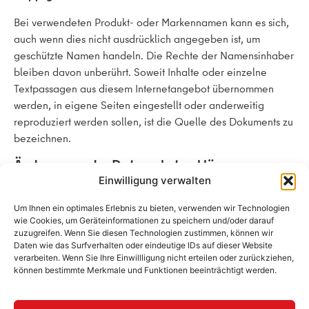
Bei verwendeten Produkt- oder Markennamen kann es sich,
auch wenn dies nicht ausdrücklich angegeben ist, um
geschützte Namen handeln. Die Rechte der Namensinhaber
bleiben davon unberührt. Soweit Inhalte oder einzelne
Textpassagen aus diesem Internetangebot übernommen
werden, in eigene Seiten eingestellt oder anderweitig
reproduziert werden sollen, ist die Quelle des Dokuments zu
bezeichnen.
Änderungen der Datenschutzerklärung
Einwilligung verwalten
Wir behalten uns vor, die Datenschutzerklärung zu ändern,
Um Ihnen ein optimales Erlebnis zu bieten, verwenden wir Technologien
um sie an geänderte Rechtslagen oder bei Änderungen des
wie Cookies, um Geräteinformationen zu speichern und/oder darauf
Dienstes oder der Datenverarbeitung anzupassen.
zuzugreifen. Wenn Sie diesen Technologien zustimmen, können wir
Daten wie das Surfverhalten oder eindeutige IDs auf dieser Website
Die Nutzer werden daher gebeten, sich regelmäßig über
verarbeiten. Wenn Sie Ihre Einwillligung nicht erteilen oder zurückziehen,
den Inhalt zu informieren.
können bestimmte Merkmale und Funktionen beeinträchtigt werden.
Stand der Datenschutzerklärung: 01.12.2024