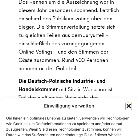
Das Rennen um die Auszeichnung war in
diesem Jahr besonders spannend. Letztlich
entschied das Publikumsvoting über den
Sieger. Die Stimmenverteilung setzte sich
zu gleichen Teilen aus dem Juryurteil –
einschließlich des vorangegangenen
Online-Votings – und den Stimmen der
Gäste zusammen. Rund 400 Personen
nahmen an der Gala teil.
Die Deutsch-Polnische Industrie- und
Handelskammer
mit Sitz in Warschau ist
Teil des weltweiten Netzwerks der
Deutschen Auslandshandelskammern. Mit
Einwilligung verwalten
nahezu 1.200 Mitgliedsunternehmen bildet
Um Ihnen ein optimales Erlebnis zu bieten, verwenden wir Technologien
sie das größte bilaterale
wie Cookies, um Geräteinformationen zu speichern und/oder darauf
zuzugreifen. Wenn Sie diesen Technologien zustimmen, können wir
Unternehmensnetzwerk in Polen und trägt
Daten wie das Surfverhalten oder eindeutige IDs auf dieser Website