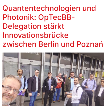
Quantentechnologien und
Photonik: OpTecBB-
Delegation stärkt
Innovationsbrücke
zwischen Berlin und Poznań